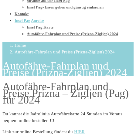
Strände auf der Insel Pag
Insel Pag- Essen gehen und günstig einkaufen
Kontakt
Insel Pag Anreise
Insel Pag Karte
Autofähre-Fahrplan und Preise (Prizna-Zigljen) 2024
Home
Autofähre-Fahrplan und Preise (Prizna-Zigljen) 2024
Autofähre-Fahrplan und
Preise (Prizna-Zigljen) 2024
Autofähre-Fahrplan und
Preise Prizna – Zigljen (Pag)
für 2024
Du kannst die Jadrolinija Autofährekarte 24 Stunden im Voraus
bequem online bestellen !!!
Link zur online Bestellung findest du
HIER