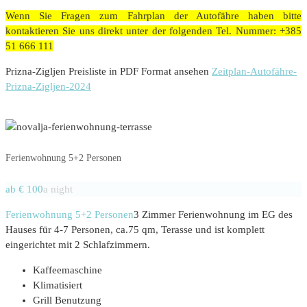
Wenn Sie Fragen zum Fahrplan der Autofähre haben bitte
kontaktieren Sie uns direkt unter der folgenden Tel. Nummer: +385
51 666 111
Prizna-Zigljen Preisliste in PDF Format ansehen
Zeitplan-Autofähre-
Prizna-Zigljen-2024
Ferienwohnung 5+2 Personen
ab € 100
a night
Ferienwohnung 5+2 Personen
3 Zimmer Ferienwohnung im EG des
Hauses für 4-7 Personen, ca.75 qm, Terasse und ist komplett
eingerichtet mit 2 Schlafzimmern.
Kaffeemaschine
Klimatisiert
Grill Benutzung